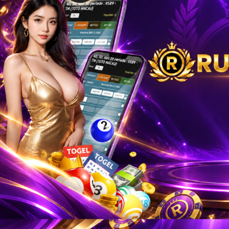
127
Tembakau
128
Beli Kain
129
Belinjo
130
Benang
131
Telepon
132
Teklek
133
Teh Obat
134
Tebu
135
Tas Uang
136
Bendera
137
Tas tanga
138
Tas Ravia