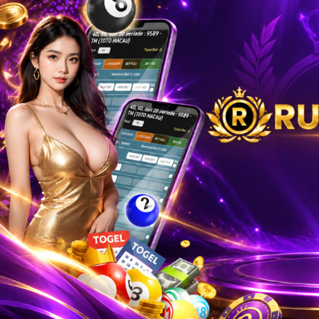
66
Anjing
67
Anjing
68
Tuli
69
Anjing Ber
70
Tukar Cinc
71
Anjing Me
72
Tukang Pu
73
Truk Milite
74
Truk Bara
75
Antar May
76
Anting-an
77
Api