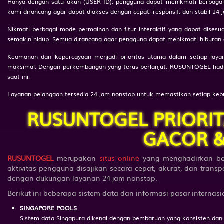
Hanya dengan satu akun (USER ID), pengguna dapat menikmati berbagai lay
Sabuk - W
kami dirancang agar dapat diakses dengan cepat, responsif, dan stabil 24
Nikmati berbagai mode permainan dan fitur interaktif yang dapat disesu
21
Jejaka Tua
semakin hidup. Semua dirancang agar pengguna dapat menikmati hiburan d
Lesmana 
Keamanan dan kepercayaan menjadi prioritas utama dalam setiap layan
maksimal. Dengan perkembangan yang terus berlanjut, RUSUNTOGEL hadir s
22
Janda Muda
saat ini.
Grendel -
Layanan pelanggan tersedia 24 jam nonstop untuk memastikan setiap kebu
RUSUNTOGEL PRIORIT
23
Berandal - 
Citraksa
GACOR &
24
Pengembar
RUSUNTOGEL
merupakan
situs online
yang menghadirkan berb
- Tas - Ra
aktivitas pengguna disajikan secara cepat, akurat, dan tran
dengan dukungan layanan 24 jam nonstop.
25
Nenek Moy
Berikut ini beberapa sistem data dan informasi pasar internasio
Sikat - T
SINGAPORE POOLS
Sistem data Singapura dikenal dengan pembaruan yang konsisten dan st